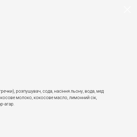
речки), розпушувач, сода, насіння льону, вода, мед
окосове молоко, кокосове масло, лимонний сік,
р-агар.