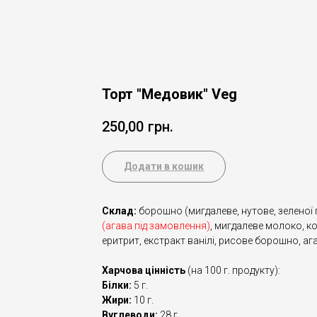
Торт "Медовик" Veg
250,00
грн.
Додати в кошик
Склад:
борошно (мигдалеве, нутове, зеленої г
(агава під замовлення)
, мигдалеве молоко, к
еритрит, екстракт ванілі, рисове борошно, ага
Харчова цінність
(на 100 г. продукту):
Білки:
5 г.
Жири:
10 г.
Вуглеводи:
28 г.