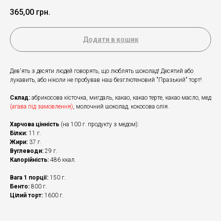
365,00
грн.
Додати в кошик
Дев'ять з десяти людей говорять, що люблять шоколад! Десятий або
лукавить, або ніколи не пробував наш безглютеновий "Празький" торт!
Склад:
абрикосова кісточка, мигдаль, какао, какао терте, какао масло, мед
(агава під замовлення)
, молочний шоколад, кокосова олія.
Харчова цінність
(на 100 г. продукту з медом):
Білки:
11 г.
Жири:
37 г.
Вуглеводи:
29 г.
Калорійність:
486 ккал.
Вага 1 порції:
150 г.
Бенто:
800 г.
Цілий торт:
1600 г.