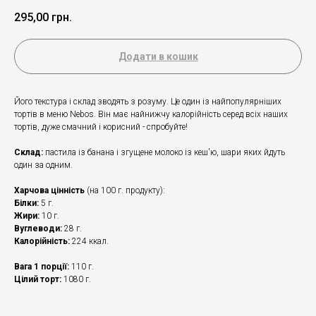
295,00
грн.
Додати в кошик
Його текстура і склад зводять з розуму. Це один із найпопулярніших
тортів в меню Nebos. Він має найнижчу калорійність серед всіх наших
тортів, дуже смачний і корисний - спробуйте!
Склад:
пастила із банана і згущене молоко із кеш'ю, шари яких йдуть
один за одним.
Харчова цінність
(на 100 г. продукту):
Білки:
5 г.
Жири:
10 г.
Вуглеводи:
28 г.
Калорійність:
224 ккал.
Вага 1 порції:
110 г.
Цілий торт:
1080 г.