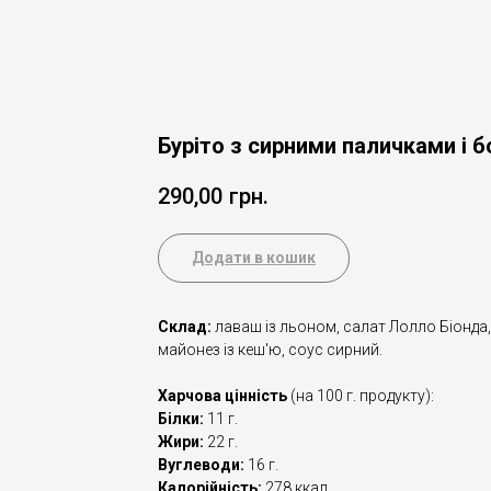
Буріто з сирними паличками і 
290,00
грн.
Додати в кошик
Склад:
лаваш із льоном, салат Лолло Біонда, 
майонез із кеш'ю, соус сирний.
Харчова цінність
(на 100 г. продукту):
Білки:
11 г.
Жири:
22 г.
Вуглеводи:
16 г.
Калорійність:
278 ккал.