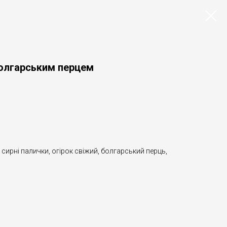
болгарським перцем
сирні палички, огірок свіжий, болгарський перць,