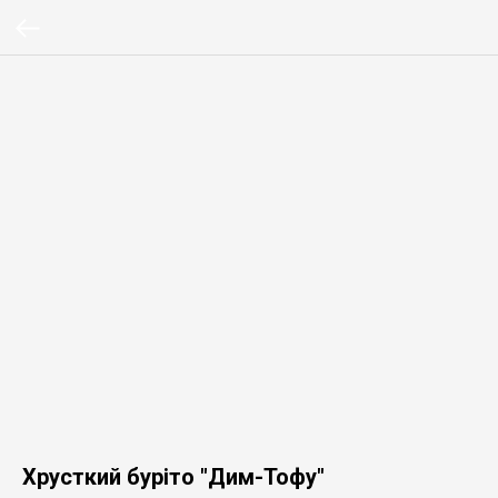
Хрусткий буріто "Дим-Тофу"