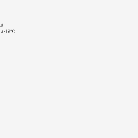
ці
и -18°С