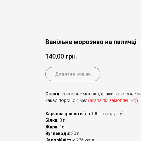
Ванільне морозиво на паличці
140,00
грн.
Додати в кошик
Склад:
кокосове молоко, фініки, кокосове ма
какао порошок, мед
(агава під замовлення)
).
Харчова цінність
(на 100 г. продукту):
Білки:
3 г.
Жири:
16 г.
Вуглеводи:
30 г.
Калорійність:
276 ккал.