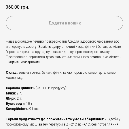
360,00
грн.
Додати в кошик
Наше шоколадне печиво прекрасно підійде для здорового чаювання або
як перекус в дорогу. Замість цукру в печиві - мед, фініки і банан, замість
борошна - гречана крупа, ну і какао - для супершоколадного смаку.
Прекрасна альтернатива дітям замість магазинного печива, яке містить
шкідливі консерванти.
Склад:
зелена гречка, банан, фінік, какао порошок, какао терте, какао
масло, мед
Харчова цінність
(на 100 г. продукту):
Білки:
2 г.
Жири:
2 г.
Вуглеводи:
18 г.
Калорійність:
91 ккал.
Термін придатності до споживання та умови зберігання:
2-3 доби у
прохолодному місці за температури від +2°С до +6°С, без потрапляння