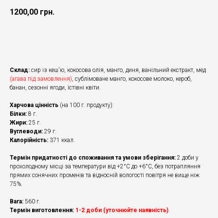
1200,00
грн.
Додати в кошик
Склад:
сир із кеш'ю, кокосова олія, манго, диня, ванільний екстракт, мед
(агава під замовлення)
, сублімоване манго, кокосове молоко, кероб,
банан, сезонні ягоди, їстівні квіти.
Харчова цінність
(на 100 г. продукту):
Білки:
8 г.
Жири:
25 г.
Вуглеводи:
29 г.
Калорійність:
371 ккал.
Термін придатності до споживання та умови зберігання:
2 доби у
прохолодному місці за температури від +2°С до +6°С, без потрапляння
прямих сонячних променів та відносній вологості повітря не вище ніж
75%.
Вага:
560 г.
Термін виготовлення:
1-2 доби (уточнюйте наявність)
.