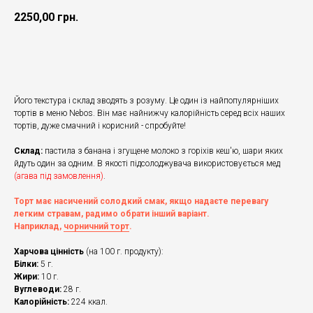
2250,00
грн.
Додати в кошик
Його текстура і склад зводять з розуму. Це один із найпопулярніших
тортів в меню Nebos. Він має найнижчу калорійність серед всіх наших
тортів, дуже смачний і корисний - спробуйте!
Склад:
пастила з банана і згущене молоко з горіхів кеш'ю, шари яких
йдуть один за одним. В якості підсолоджувача використовується мед
(агава під замовлення)
.
Торт має насичений солодкий смак, якщо надаєте перевагу
легким стравам, радимо обрати інший варіант.
Наприклад,
чорничний торт
.
Харчова цінність
(на 100 г. продукту):
Білки:
5 г.
Жири:
10 г.
Вуглеводи:
28 г.
Калорійність:
224 ккал.