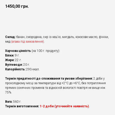
1450,00
грн.
Додати в кошик
Склад:
банан, смородина, сир із кеш'ю, мигдаль, кокосове масло, фініки,
мед
(агава під замовлення)
.
Харчова цінність
(на 100 г. продукту):
Білки:
9 г.
Жири:
22 г.
Вуглеводи:
20 г.
Калорійність:
293 ккал.
Термін придатності до споживання та умови зберігання:
2 доби у
прохолодному місці за температури від +2°С до +6°С, без потрапляння
прямих сонячних променів та відносній вологості повітря не вище ніж
75%.
Вага:
560 г.
Термін виготовлення:
1-2 доби (уточнюйте наявність)
.