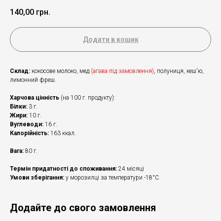
140,00
грн.
Додати в кошик
Склад:
кокосове молоко, мед
(агава під замовлення)
, полуниця, кеш'ю,
лимонний фреш.
Харчова цінність
(на 100 г. продукту):
Білки:
3 г.
Жири:
10 г.
Вуглеводи:
16 г.
Калорійність:
163 ккал.
Вага:
80 г.
Термін придатності до споживання:
24 місяці
Умови зберігання:
у морозилці за температури -18°С
Додайте до свого замовлення