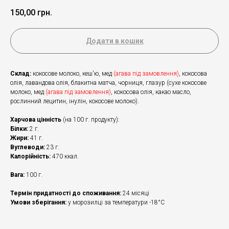
150,00
грн.
Додати в кошик
Склад:
кокосове молоко, кеш'ю, мед
(агава під замовлення)
, кокосова
олія, лавандова олія, блакитна матча, чорниця, глазур (сухе кокосове
молоко, мед
(агава під замовлення)
, кокосова олія, какао масло,
рослинний лецитин, інулін, кокосове молоко).
Харчова цінність
(на 100 г. продукту):
Білки:
2 г.
Жири:
41 г.
Вуглеводи:
23 г.
Калорійність:
470 ккал.
Вага:
100 г.
Термін придатності до споживання:
24 місяці
Умови зберігання:
у морозилці за температури -18°С