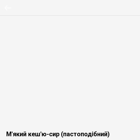
М'який кеш'ю-сир (пастоподібний)