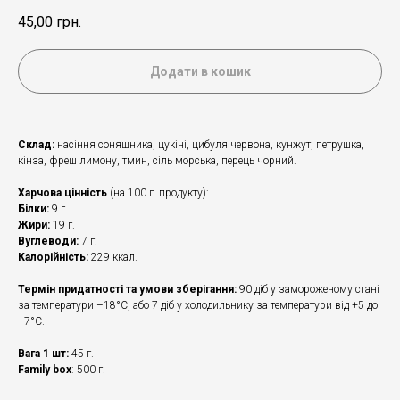
45,00
грн.
Додати в кошик
Склад:
насіння соняшника, цукіні, цибуля червона, кунжут, петрушка,
кінза, фреш лимону, тмин, сіль морська, перець чорний.
Харчова цінність
(на 100 г. продукту):
Білки:
9 г.
Жири:
19 г.
Вуглеводи:
7 г.
Калорійність:
229 ккал.
Термін придатності та умови зберігання:
90 діб у замороженому стані
за температури –18°С, або 7 діб у холодильнику за температури від +5 до
+7°С.
Вага 1 шт:
45 г.
Family box
: 500 г.