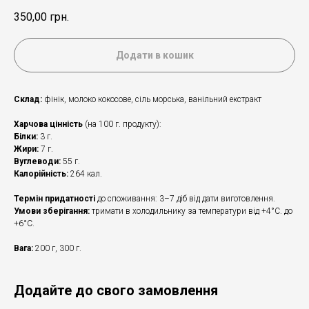
350,00
грн.
Додати в кошик
Склад:
фінік, молоко кокосове, сіль морська, ванільний екстракт
Харчова цінність
(на 100 г. продукту):
Білки:
3 г.
Жири:
7 г.
Вуглеводи:
55 г.
Калорійність:
264 кал.
Термін придатності
до споживання: 3–7 діб від дати виготовлення.
Умови зберігання:
тримати в холодильнику за температури від +4°С. до
+6°С.
Вага:
200 г, 300 г.
Додайте до свого замовлення